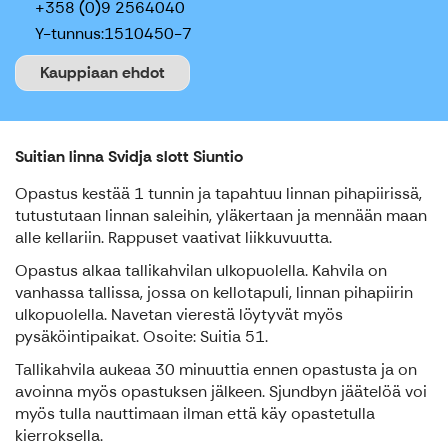
+358 (0)9 2564040
Y-tunnus:
1510450-7
Kauppiaan ehdot
Suitian linna Svidja slott Siuntio
Opastus kestää 1 tunnin ja tapahtuu linnan pihapiirissä,
tutustutaan linnan saleihin, yläkertaan ja mennään maan
alle kellariin. Rappuset vaativat liikkuvuutta.
Opastus alkaa tallikahvilan ulkopuolella. Kahvila on
vanhassa tallissa, jossa on kellotapuli, linnan pihapiirin
ulkopuolella. Navetan vierestä löytyvät myös
pysäköintipaikat. Osoite: Suitia 51.
Tallikahvila aukeaa 30 minuuttia ennen opastusta ja on
avoinna myös opastuksen jälkeen. Sjundbyn jäätelöä voi
myös tulla nauttimaan ilman että käy opastetulla
kierroksella.