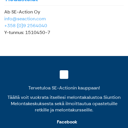
Ab SE-Action Oy
info@seaction.com
+358 (0)9 2564040
Y-tunnus: 1510450-7
Tervetuloa SE-Actionin kauppaan!
Täällä voit vuokrata itsellesi melontakalustoa Siuntion
Melontakeskuksesta sekä ilmoittautua opastetuille
retkille ja melontakursseille.
Facebook