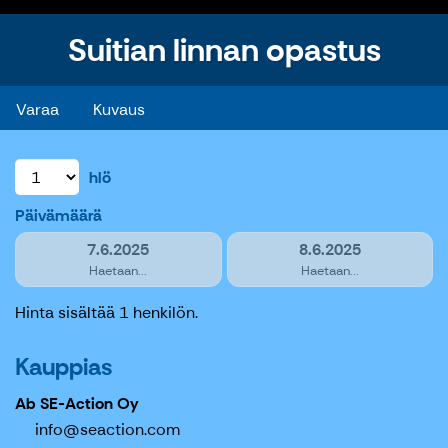
Suitian linnan opastus
Suitian linnan opastus
Varaa
Kuvaus
hlö
Päivämäärä
7.6.2025
8.6.2025
Haetaan...
Haetaan...
Hinta sisältää 1 henkilön.
Kauppias
Ab SE-Action Oy
info@seaction.com