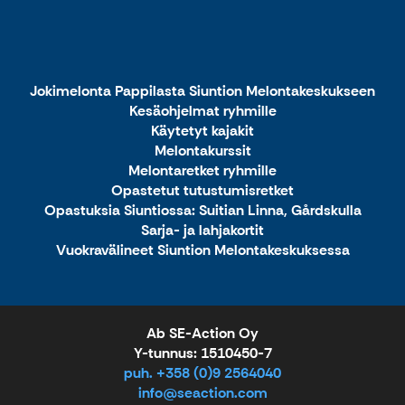
Jokimelonta Pappilasta Siuntion Melontakeskukseen
Kesäohjelmat ryhmille
Käytetyt kajakit
Melontakurssit
Melontaretket ryhmille
Opastetut tutustumisretket
Opastuksia Siuntiossa: Suitian Linna, Gårdskulla
Sarja- ja lahjakortit
Vuokravälineet Siuntion Melontakeskuksessa
Ab SE-Action Oy
Y-tunnus: 1510450-7
puh. +358 (0)9 2564040
info@seaction.com